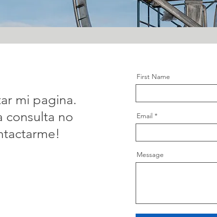
First Name
tar mi pagina.
a consulta no
Email
ntactarme!
Message