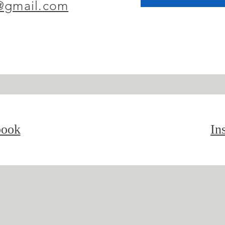
@gmail.com
book
In