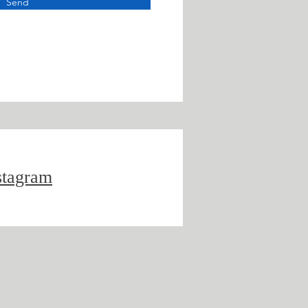
Send
stagram