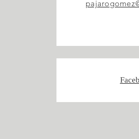
pajarogomez
Face